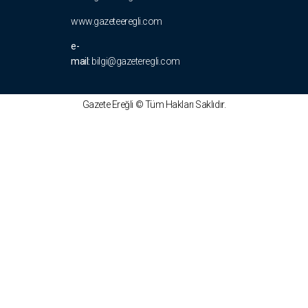
www.gazeteeregli.com
e-
mail:
bilgi@gazeteregli.com
Gazete Ereğli © Tüm Hakları Saklıdır.