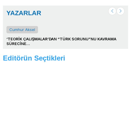
YAZARLAR
Cumhur Aksel
G
‘TEORİK ÇALIŞMALAR’DAN “TÜRK SORUNU”NU KAVRAMA
Eği
SÜRECİNE…
Editörün Seçtikleri