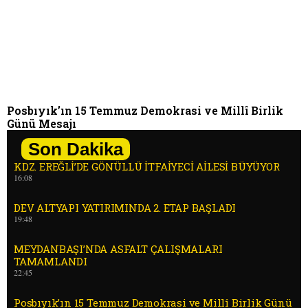
Posbıyık’ın 15 Temmuz Demokrasi ve Millî Birlik
Günü Mesajı
Son Dakika
KDZ. EREĞLİ’DE GÖNÜLLÜ İTFAİYECİ AİLESİ BÜYÜYOR
16:08
DEV ALTYAPI YATIRIMINDA 2. ETAP BAŞLADI
19:48
MEYDANBAŞI’NDA ASFALT ÇALIŞMALARI
TAMAMLANDI
22:45
Posbıyık’ın 15 Temmuz Demokrasi ve Millî Birlik Günü