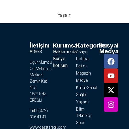
Yaşam
İletişim
Kurumsal
Kategoriler
Sosyal
Medya
Hakkımızda
ADRES
Asayiş
Künye
Politika
Uğur Mumcu
İletişim
Eğitim
Cd. Meftun İş
Magazin
Merkezi
Medya
Zemin Kat
No:
Kültür-Sanat
15/F Kdz.
Sağlık
EREĞLİ
Yaşam
Bilim
Tel:
0(372)
Teknoloji
316 41 41
Spor
www.gazeteregli.com